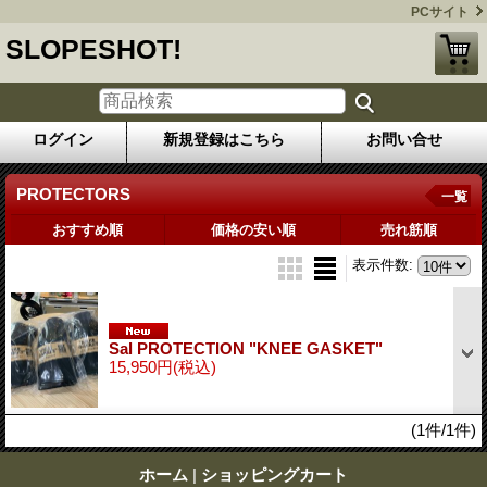
PCサイト
SLOPESHOT!
ログイン
新規登録はこちら
お問い合せ
PROTECTORS
一覧
おすすめ順
価格の安い順
売れ筋順
表示件数
:
Sal PROTECTION "KNEE GASKET"
15,950円
(税込)
(1件/1件)
ホーム
|
ショッピングカート