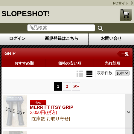
PCサイト
SLOPESHOT!
ログイン
新規登録はこちら
お問い合せ
GRIP
一覧
おすすめ順
価格の安い順
売れ筋順
表示件数
:
1
2
次
»
MERRITT ITSY GRIP
2,090円
(税込)
[在庫数 お取り寄せ]