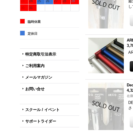
最
23
24
25
26
27
28
29
し
30
31
臨時休業
定休日
ARE
3,
A
特定商取引法表示
ご利用案内
メールマガジン
Dec
お問い合せ
4,
在庫
D
さ
スクール / イベント
サポートライダー