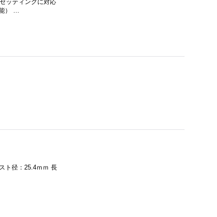
いセッティングに対応
能） …
スト径：25.4ｍｍ 長