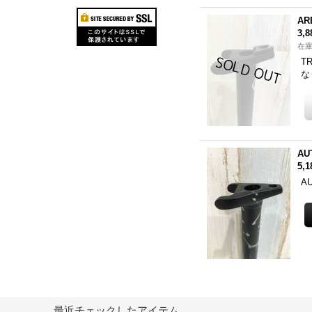
AR
3,
在庫
T
な
AU
5,
A
最近チェックしたアイテム