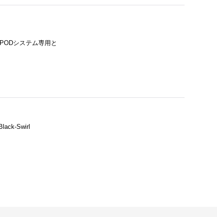
I-PODシステム専用と
ck-Swirl