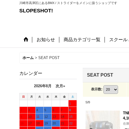
川崎市高津区にあるBMX / ストライダーをメインに扱うショップです
SLOPESHOT!
お知らせ
商品カテゴリ一覧
スクール 
ホーム
>
SEAT POST
カレンダー
SEAT POST
2026年8月
次月»
表示数
:
日
月
火
水
木
金
土
5
件
1
2
3
4
5
6
7
8
TN
9
10
11
12
13
14
15
4,
16
17
18
19
20
21
22
在庫