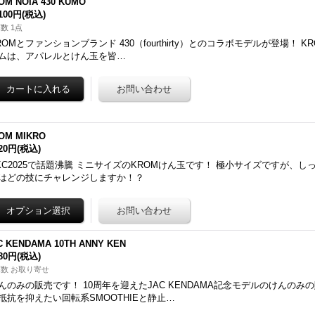
OM NOIA 430 KUMO
,100円
(税込)
数 1点
ROMとファンションブランド 430（fourthirty）とのコラボモデルが登場！ KRO
ムは、アパレルとけん玉を皆…
OM MIKRO
420円
(税込)
KC2025で話題沸騰 ミニサイズのKROMけん玉です！ 極小サイズですが、し
はどの技にチャレンジしますか！？
C KENDAMA 10TH ANNY KEN
380円
(税込)
数 お取り寄せ
んのみの販売です！ 10周年を迎えたJAC KENDAMA記念モデルのけんのみ
抵抗を抑えたい回転系SMOOTHIEと静止…