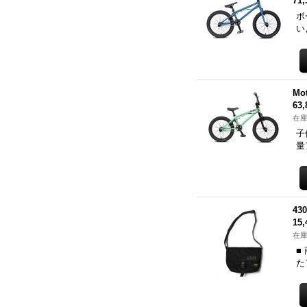
71
ボ
い
Mot
63
在庫
子
量
43
15
在庫
■
た