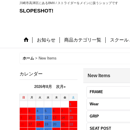
川崎市高津区にあるBMX / ストライダーをメインに扱うショップです
SLOPESHOT!
お知らせ
商品カテゴリ一覧
スクール 
ホーム
>
New Items
カレンダー
New Items
2026年8月
次月»
FRAME
日
月
火
水
木
金
土
Wear
1
2
3
4
5
6
7
8
GRIP
9
10
11
12
13
14
15
16
17
18
19
20
21
22
SEAT POST