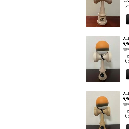
J
フ
AL
9,
在庫
山
し
AL
9,
在庫
山
し