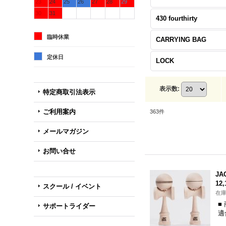
23
24
25
26
27
28
29
30
31
430 fourthirty
臨時休業
CARRYING BAG
定休日
LOCK
表示数
:
特定商取引法表示
ご利用案内
363
件
メールマガジン
お問い合せ
JA
12
スクール / イベント
在庫
■
サポートライダー
適