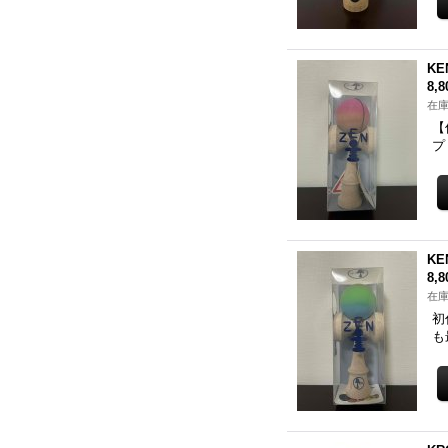
KE
8,
在庫
【
プ
KE
8,
在庫
初
も