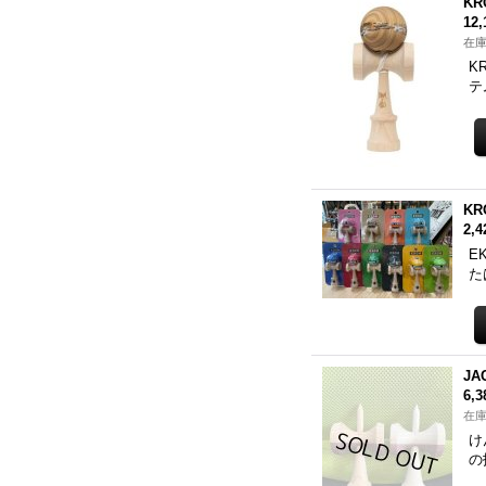
KR
12
在庫
K
テ
KR
2,
E
た
JA
6,
在庫
け
の