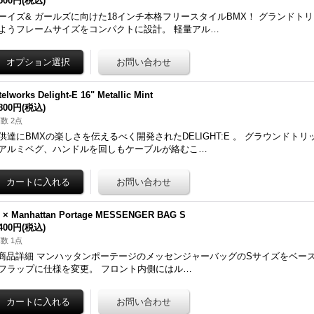
,500円
(税込)
ーイズ& ガールズに向けた18インチ本格フリースタイルBMX！ グランドト
ようフレームサイズをコンパクトに設計。 軽量アル…
elworks Delight-E 16" Metallic Mint
,800円
(税込)
数 2点
供達にBMXの楽しさを伝えるべく開発されたDELIGHT:E 。 グラウンドト
アルミペグ、ハンドルを回しもケーブルが絡むこ…
0 × Manhattan Portage MESSENGER BAG S
,400円
(税込)
数 1点
 商品詳細 マンハッタンポーテージのメッセンジャーバッグのSサイズをベー
フラップに仕様を変更。 フロント内側にはル…