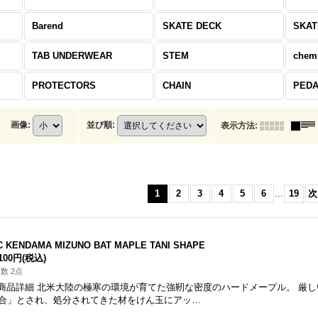
Barend
SKATE DECK
SKAT
TAB UNDERWEAR
STEM
chem
PROTECTORS
CHAIN
PED
画像
:
並び順
:
表示方法
:
1
2
3
4
5
6
...
19
次
C KENDAMA MIZUNO BAT MAPLE TANI SHAPE
,100円
(税込)
数 2点
 商品詳細 北米大陸の極寒の環境が育てた強靭な密度のハードメープル。 厳
合」とされ、処分されてきた材をけん玉にアッ…