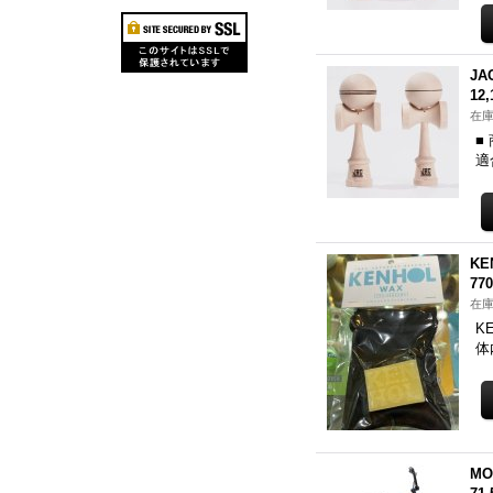
JA
12
在庫
■
適
KE
77
在庫
K
体
MO