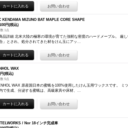
C KENDAMA MIZUNO BAT MAPLE CORE SHAPE
,100円
(税込)
数 1点
 商品詳細 北米大陸の極寒の環境が育てた強靭な密度のハードメープル。 厳
合」とされ、処分されてきた材をけん玉にアッ…
NHOL WAX
0円
(税込)
数 5点
ENHOL WAX 原産国日本の蜜蝋を100%使用したけん玉用ワックスです。 
内で生成、分泌する蜜蝋は、高級家具や床材、…
TELWORKS / Nor 18インチ完成車