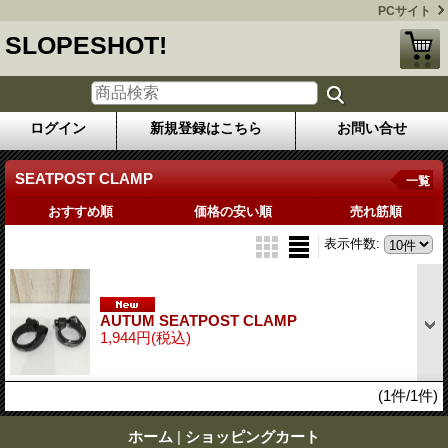
PCサイト
SLOPESHOT!
ログイン
新規登録はこちら
お問い合せ
SEATPOST CLAMP
一覧
おすすめ順
価格の安い順
売れ筋順
表示件数
:
AUTUM SEATPOST CLAMP
1,944円
(税込)
(1件/1件)
ホーム
|
ショッピングカート