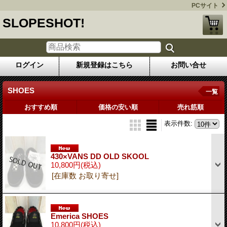
PCサイト
SLOPESHOT!
ログイン
新規登録はこちら
お問い合せ
SHOES
一覧
おすすめ順
価格の安い順
売れ筋順
表示件数
:
430×VANS DD OLD SKOOL
10,800円
(税込)
[在庫数 お取り寄せ]
Emerica SHOES
10,800円
(税込)