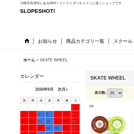
川崎市高津区にあるBMX / ストライダーをメインに扱うショップです
SLOPESHOT!
お知らせ
商品カテゴリ一覧
スクール 
ホーム
>
SKATE WHEEL
カレンダー
SKATE WHEEL
2026年8月
次月»
表示数
:
日
月
火
水
木
金
土
3
件
1
2
3
4
5
6
7
8
9
10
11
12
13
14
15
16
17
18
19
20
21
22