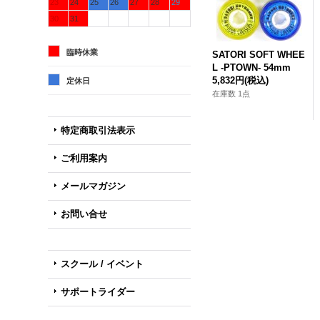
23
24
25
26
27
28
29
30
31
臨時休業
SATORI SOFT WHEE
L -PTOWN- 54mm
5,832円
(税込)
定休日
在庫数 1点
特定商取引法表示
ご利用案内
メールマガジン
お問い合せ
スクール / イベント
サポートライダー